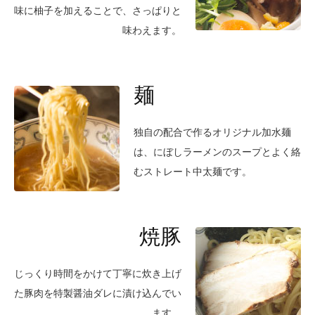
味に柚子を加えることで、さっぱりと
味わえます。
麺
独自の配合で作るオリジナル加水麺
は、にぼしラーメンのスープとよく絡
むストレート中太麺です。
焼豚
じっくり時間をかけて丁寧に炊き上げ
た豚肉を特製醤油ダレに
漬け込んでい
ます。