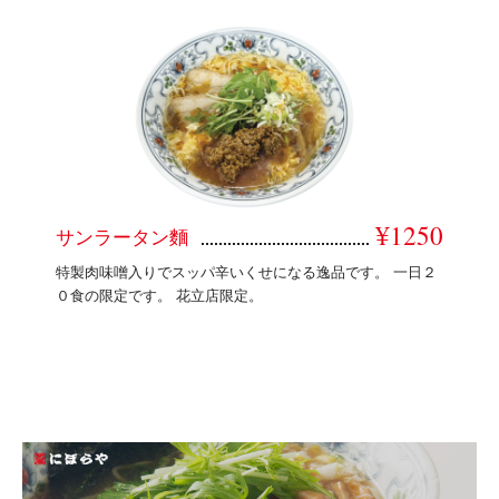
¥1250
サンラータン麵
特製肉味噌入りでスッパ辛いくせになる逸品です。 一日２
０食の限定です。 花立店限定。