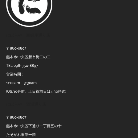
にぼらや 西銀座通り店
〒860-0803
熊本市中央区新市街二の二
TEL 096-354-8897
営業時間：
11:00am－3:30am
(OS:30分前、土日祝前日は4:30時迄)
にぼらや 酒場通り店
〒860-0807
熊本市中央区下通り一丁目五の十
たそがれ東館一階